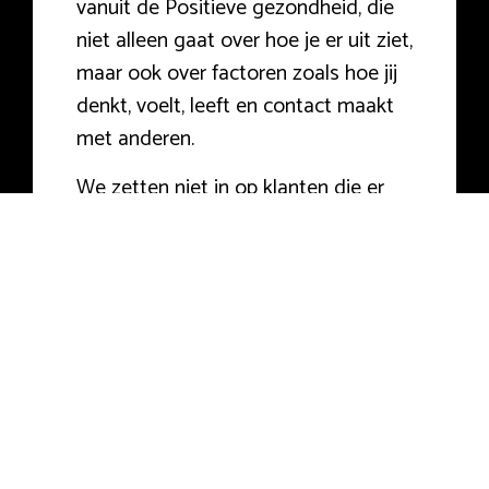
vanuit de Positieve gezondheid, die
niet alleen gaat over hoe je er uit ziet,
maar ook over factoren zoals hoe jij
denkt, voelt, leeft en contact maakt
met anderen.
We zetten niet in op klanten die er
‘goed uitzien’ maar zich van binnen
beroerd voelen. We willen mensen
helpen gezonder te leven, zich beter
te voelen en te functioneren in alle
aspecten van hun leven. En dat is
soms eenvoudiger dan je denkt!
Coaching Op Maat
Wij coachen op de onderdelen privé,